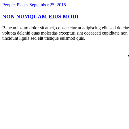
,
People
Places
September 25, 2015
NON NUMQUAM EIUS MODI
Benean ipsum dolor sit amet, consectetur ut adipiscing elit, sed do ei
volupta deleniti quas molestias excepturi sint occaecati cupiditate non
tincidunt ligula sed elit tristique euismod quis.