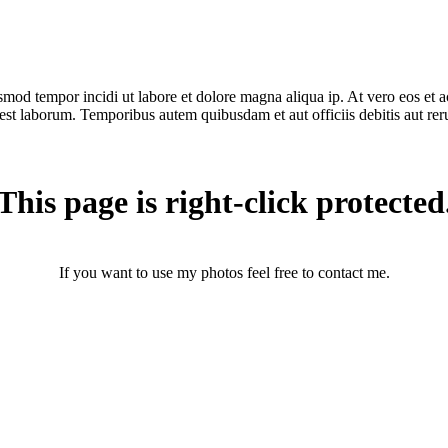
usmod tempor incidi ut labore et dolore magna aliqua ip. At vero eos et
 est laborum. Temporibus autem quibusdam et aut officiis debitis aut reru
This page is right-click protected
If you want to use my photos feel free to contact me.
photographerthomasandersen@gmail.com
(+45) 25 46 43 71