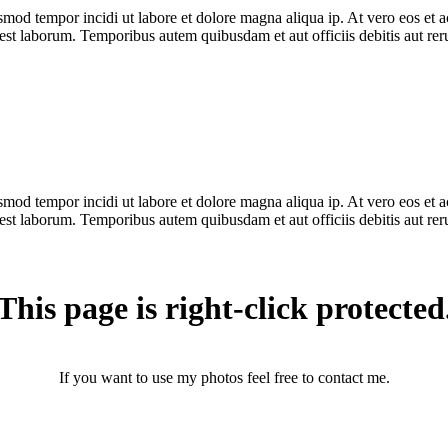
usmod tempor incidi ut labore et dolore magna aliqua ip. At vero eos et
 est laborum. Temporibus autem quibusdam et aut officiis debitis aut reru
usmod tempor incidi ut labore et dolore magna aliqua ip. At vero eos et
 est laborum. Temporibus autem quibusdam et aut officiis debitis aut reru
This page is right-click protected
If you want to use my photos feel free to contact me.
photographerthomasandersen@gmail.com
(+45) 25 46 43 71